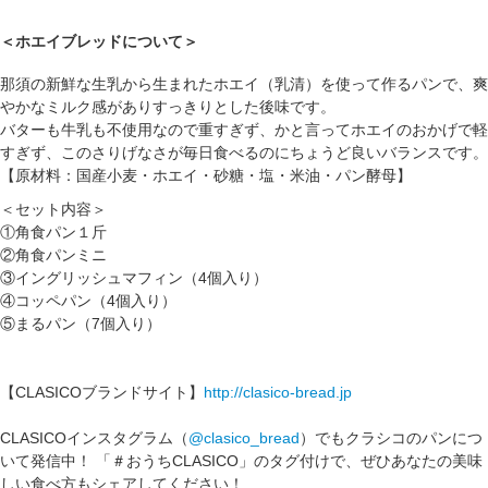
＜ホエイブレッドについて＞
那須の新鮮な生乳から生まれたホエイ（乳清）を使って作るパンで、爽
やかなミルク感がありすっきりとした後味です。
バターも牛乳も不使用なので重すぎず、かと言ってホエイのおかげで軽
すぎず、このさりげなさが毎日食べるのにちょうど良いバランスです。
【原材料：国産小麦・ホエイ・砂糖・塩・米油・パン酵母】
＜セット内容＞
①角食パン１斤
②角食パンミニ
③イングリッシュマフィン（4個入り）
④コッペパン（4個入り）
⑤まるパン（7個入り）
【CLASICOブランドサイト】
http://clasico-bread.jp
CLASICOインスタグラム（
@clasico_bread
）でもクラシコのパンにつ
いて発信中！ 「＃おうちCLASICO」のタグ付けで、ぜひあなたの美味
しい食べ方もシェアしてください！