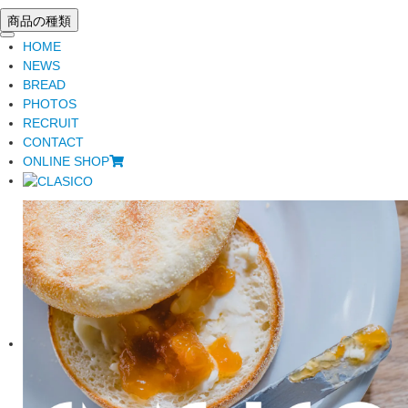
商品の種類
toggle
HOME
navigation
NEWS
BREAD
PHOTOS
RECRUIT
CONTACT
ONLINE SHOP